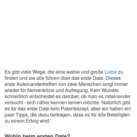
Liebeskummer Sprüche
Valentinstag
Valentinstag Sprüche
Liebe
Liebesbeweis
Liebesbotschaft
Es gibt viele Wege, die eine wahre und große
Liebe
zu
finden und sie alle führen über das erste Date. Dieses
Liebesbriefe
erste Aufeinandertreffen von zwei Menschen sorgt immer
wieder für Nervenkitzel und Aufregung. Kein Wunder,
Liebeserklärung
schließlich entscheidet es darüber, ob man es miteinander
versucht - sich näher kennen lernen möchte. Natürlich gibt
Liebesfilme
es für das erste Date kein Patentrezept, aber wir haben ein
paar Tipps, die dazu beitragen, dass es für alle Beteiligten
Liebesgedichte
zu einem Erfolg wird.
Liebesgrüße
Wohin beim ersten Date?