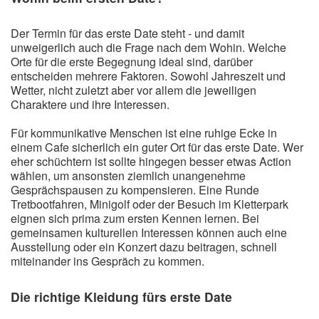
Liebeslieder
Liebestexte
Der Termin für das erste Date steht - und damit
unweigerlich auch die Frage nach dem Wohin. Welche
Liebeszauber
Orte für die erste Begegnung ideal sind, darüber
entscheiden mehrere Faktoren. Sowohl Jahreszeit und
Partnerschaft / Beziehung
Wetter, nicht zuletzt aber vor allem die jeweiligen
Charaktere und ihre Interessen.
erstes Date
Für kommunikative Menschen ist eine ruhige Ecke in
Traumfrau / Traummann finden
einem Cafe sicherlich ein guter Ort für das erste Date. Wer
eher schüchtern ist sollte hingegen besser etwas Action
Zufallsspruch
wählen, um ansonsten ziemlich unangenehme
Gesprächspausen zu kompensieren. Eine Runde
Tretbootfahren, Minigolf oder der Besuch im Kletterpark
eignen sich prima zum ersten Kennen lernen. Bei
gemeinsamen kulturellen Interessen können auch eine
Ausstellung oder ein Konzert dazu beitragen, schnell
miteinander ins Gespräch zu kommen.
Die richtige Kleidung fürs erste Date