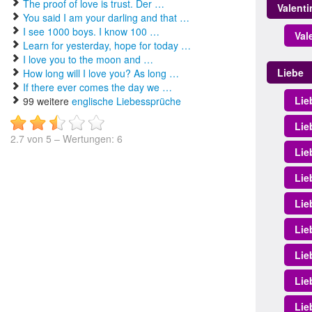
The proof of love is trust. Der …
Valent
You said I am your darling and that …
I see 1000 boys. I know 100 …
Val
Learn for yesterday, hope for today …
I love you to the moon and …
Liebe
How long will I love you? As long …
If there ever comes the day we …
Lie
99 weitere
englische Liebessprüche
Lie
2.7
von
5
– Wertungen:
6
Lie
Lie
Lie
Lie
Lie
Lie
Lie