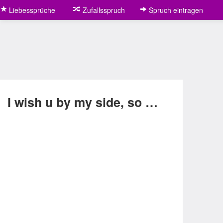
Liebessprüche
Zufallsspruch
Spruch eintragen
I wish u by my side, so …