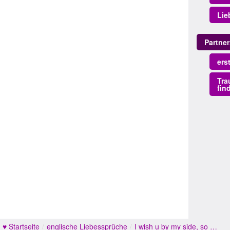
Lie
Partne
ers
Tra
fin
♥ Startseite
/
englische Liebessprüche
/
I wish u by my side, so …