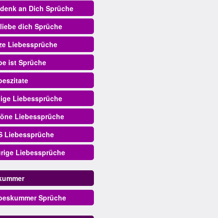
 denk an Dich Sprüche
 liebe dich Sprüche
ze Liebessprüche
be ist Sprüche
beszitate
tige Liebessprüche
öne Liebessprüche
 Liebessprüche
urige Liebessprüche
skummer
beskummer Sprüche