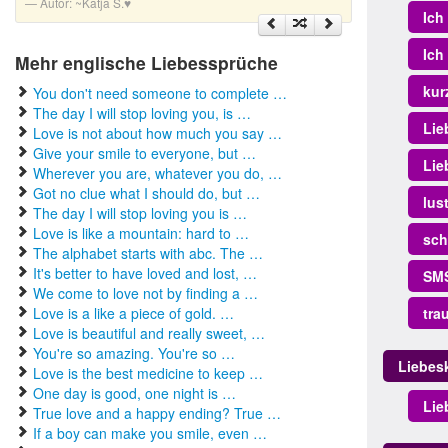
Autor:
~Katja S.♥
Ich
Ich
Mehr englische Liebessprüche
kur
You don't need someone to complete …
The day I will stop loving you, is …
Lie
Love is not about how much you say …
Give your smile to everyone, but …
Lie
Wherever you are, whatever you do, …
Got no clue what I should do, but …
lus
The day I will stop loving you is …
Love is like a mountain: hard to …
sch
The alphabet starts with abc. The …
It's better to have loved and lost, …
SMS
We come to love not by finding a …
Love is a like a piece of gold. …
tra
Love is beautiful and really sweet, …
You're so amazing. You're so …
Liebe
Love is the best medicine to keep …
One day is good, one night is …
Lie
True love and a happy ending? True …
If a boy can make you smile, even …