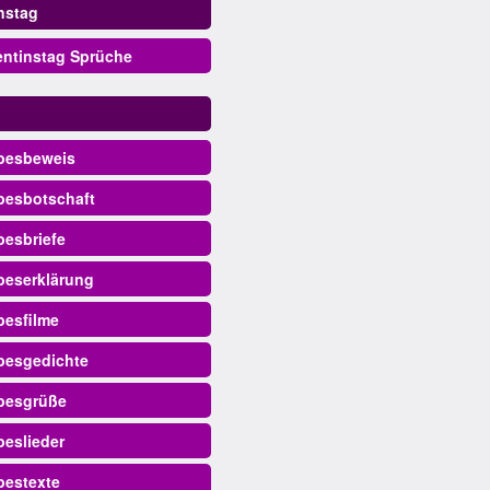
instag
entinstag Sprüche
besbeweis
besbotschaft
besbriefe
beserklärung
besfilme
besgedichte
besgrüße
beslieder
bestexte