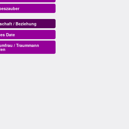
beszauber
rschaft / Beziehung
tes Date
umfrau / Traummann
den