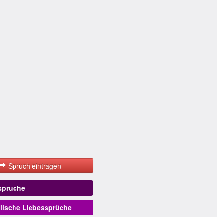
Spruch eintragen!
sprüche
lische Liebessprüche