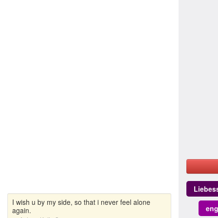
Liebes
I wish u by my side, so that i never feel alone
eng
again.