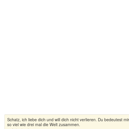
Schatz, ich liebe dich und will dich nicht verlieren. Du bedeutest mi
so viel wie drei mal die Welt zusammen.