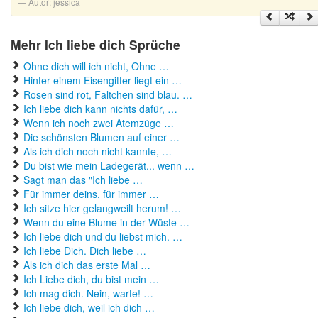
Autor:
jessica
Mehr Ich liebe dich Sprüche
Ohne dich will ich nicht, Ohne …
Hinter einem Eisengitter liegt ein …
Rosen sind rot, Faltchen sind blau. …
Ich liebe dich kann nichts dafür, …
Wenn ich noch zwei Atemzüge …
Die schönsten Blumen auf einer …
Als ich dich noch nicht kannte, …
Du bist wie mein Ladegerät... wenn …
Sagt man das "Ich liebe …
Für immer deins, für immer …
Ich sitze hier gelangweilt herum! …
Wenn du eine Blume in der Wüste …
Ich liebe dich und du liebst mich. …
Ich liebe Dich. Dich liebe …
Als ich dich das erste Mal …
Ich Liebe dich, du bist mein …
Ich mag dich. Nein, warte! …
Ich liebe dich, weil ich dich …