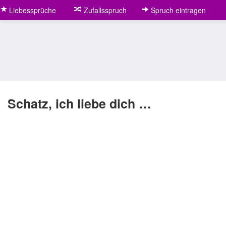
Liebessprüche
Zufallsspruch
Spruch eintragen
Schatz, ich liebe dich …