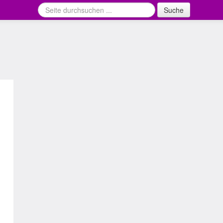
Suche