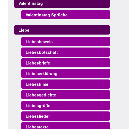
Valentinstag
Valentinstag Sprüche
Liebe
Liebesbeweis
Liebesbotschaft
Liebesbriefe
Liebeserklärung
Liebesfilme
Liebesgedichte
Liebesgrüße
Liebeslieder
Liebestexte