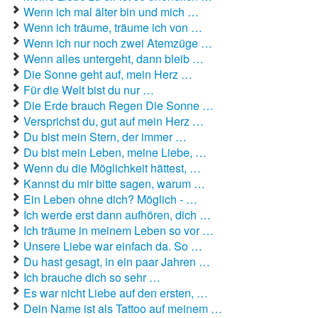
Liebeslieder
Wenn ich mal älter bin und mich …
Wenn ich träume, träume ich von …
Liebestexte
Wenn ich nur noch zwei Atemzüge …
Liebeszauber
Wenn alles untergeht, dann bleib …
Die Sonne geht auf, mein Herz …
Partnerschaft / Beziehung
Für die Welt bist du nur …
Die Erde brauch Regen Die Sonne …
erstes Date
Versprichst du, gut auf mein Herz …
Du bist mein Stern, der immer …
Traumfrau / Traummann finden
Du bist mein Leben, meine Liebe, …
Zufallsspruch
Wenn du die Möglichkeit hättest, …
Kannst du mir bitte sagen, warum …
Ein Leben ohne dich? Möglich - …
Ich werde erst dann aufhören, dich …
Ich träume in meinem Leben so vor …
Unsere Liebe war einfach da. So …
Du hast gesagt, in ein paar Jahren …
Ich brauche dich so sehr …
Es war nicht Liebe auf den ersten, …
Dein Name ist als Tattoo auf meinem …