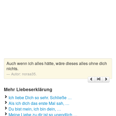
Liebeskummer Sprüche
Valentinstag
Valentinstag Sprüche
Liebe
Liebesbeweis
Liebesbotschaft
Auch wenn ich alles hätte, wäre dieses alles ohne dich
nichts.
Liebesbriefe
Autor:
noraa35.
Liebeserklärung
Liebesfilme
Mehr Liebeserklärung
Ich liebe Dich so sehr. Schließe …
Liebesgedichte
Als ich dich das erste Mal sah, …
Liebesgrüße
Du bist mein, ich bin dein, …
Meine Liebe zu dir ist so unendlich …