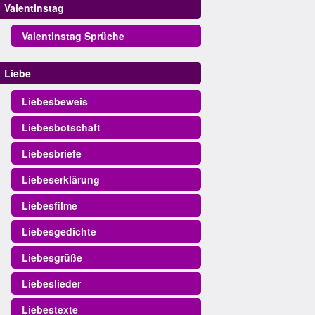
Valentinstag
Valentinstag Sprüche
Liebe
Liebesbeweis
Liebesbotschaft
Liebesbriefe
Liebeserklärung
Liebesfilme
Liebesgedichte
Liebesgrüße
Liebeslieder
Liebestexte