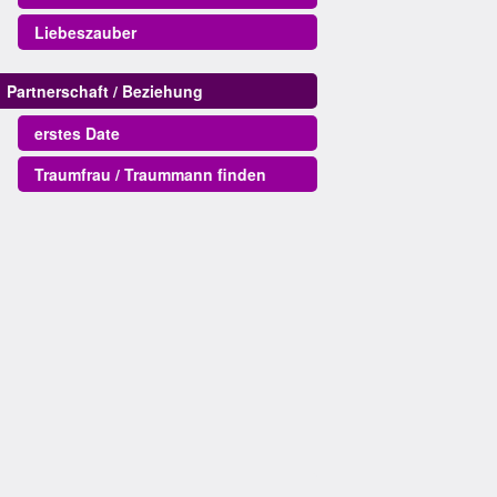
Liebeszauber
Partnerschaft / Beziehung
erstes Date
Traumfrau / Traummann finden