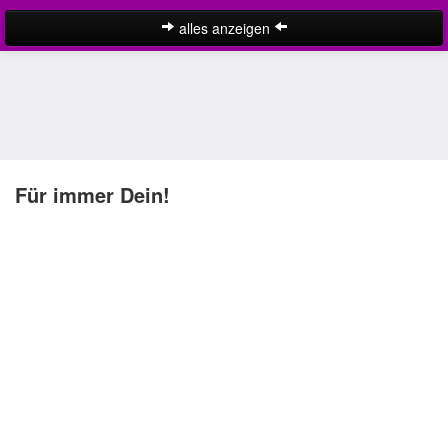
alles anzeigen
Liebessprüche
englische Liebessprüche
Ich liebe dich Sprüche
kurze Liebessprüche
Für immer Dein!
Liebe ist Sprüche
Liebeszitate
lustige Liebessprüche
schöne Liebessprüche
Suche
SMS Liebessprüche
traurige Liebessprüche
Liebeskummer