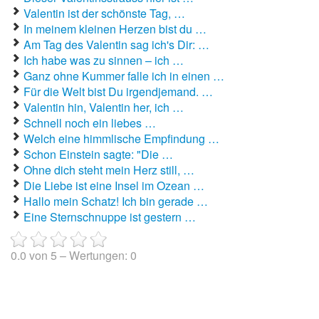
Liebeslieder
Valentin ist der schönste Tag, …
In meinem kleinen Herzen bist du …
Liebestexte
Am Tag des Valentin sag ich's Dir: …
Liebeszauber
Ich habe was zu sinnen – ich …
Ganz ohne Kummer falle ich in einen …
Partnerschaft / Beziehung
Für die Welt bist Du irgendjemand. …
Valentin hin, Valentin her, ich …
erstes Date
Schnell noch ein liebes …
Welch eine himmlische Empfindung …
Traumfrau / Traummann finden
Schon Einstein sagte: "Die …
Zufallsspruch
Ohne dich steht mein Herz still, …
Die Liebe ist eine Insel im Ozean …
Hallo mein Schatz! Ich bin gerade …
Eine Sternschnuppe ist gestern …
0.0
von
5
– Wertungen:
0