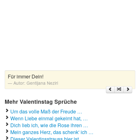
Liebeskummer Sprüche
Valentinstag
Valentinstag Sprüche
Liebe
Liebesbeweis
Liebesbotschaft
Für immer Dein!
Autor:
Gentijana Neziri
Liebesbriefe
Liebeserklärung
Mehr Valentinstag Sprüche
Liebesfilme
Um das volle Maß der Freude …
Wenn Liebe einmal gekeimt hat, …
Liebesgedichte
Dich lieb ich, wie die Rose ihren …
Liebesgrüße
Mein ganzes Herz, das schenk' ich …
Dieser Valentinsstrauss hier ist …