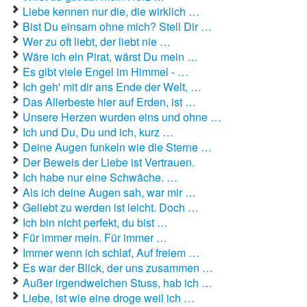
Liebeslieder
Liebe kennen nur die, die wirklich …
Bist Du einsam ohne mich? Stell Dir …
Liebestexte
Wer zu oft liebt, der liebt nie …
Liebeszauber
Wäre ich ein Pirat, wärst Du mein …
Es gibt viele Engel im Himmel - …
Partnerschaft / Beziehung
Ich geh' mit dir ans Ende der Welt, …
Das Allerbeste hier auf Erden, ist …
erstes Date
Unsere Herzen wurden eins und ohne …
Ich und Du, Du und ich, kurz …
Traumfrau / Traummann finden
Deine Augen funkeln wie die Sterne …
Zufallsspruch
Der Beweis der Liebe ist Vertrauen.
Ich habe nur eine Schwäche. …
Als ich deine Augen sah, war mir …
Geliebt zu werden ist leicht. Doch …
Ich bin nicht perfekt, du bist …
Für immer mein. Für immer …
Immer wenn ich schlaf, Auf freiem …
Es war der Blick, der uns zusammen …
Außer irgendwelchen Stuss, hab ich …
Liebe, ist wie eine droge weil ich …