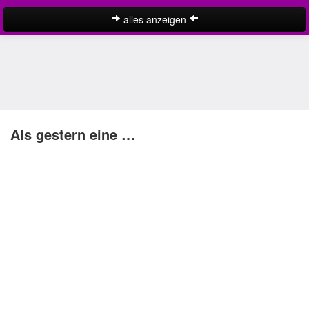
alles anzeigen
Liebessprüche
englische Liebessprüche
Ich liebe dich Sprüche
kurze Liebessprüche
Als gestern eine …
Liebe ist Sprüche
Liebeszitate
lustige Liebessprüche
schöne Liebessprüche
Suche
SMS Liebessprüche
traurige Liebessprüche
Liebeskummer