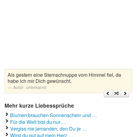
Liebeskummer Sprüche
Valentinstag
Valentinstag Sprüche
Liebe
Liebesbeweis
Liebesbotschaft
Als gestern eine Sternschnuppe vom Himmel fiel, da
habe ich mir Dich gewünscht.
Liebesbriefe
Autor:
unbekannt
Liebeserklärung
Liebesfilme
Mehr kurze Liebessprüche
Blumen brauchen Sonnenschein und …
Liebesgedichte
Für die Welt bist du nur …
Liebesgrüße
Vergiss nie jemanden, den Du je …
Wirst du gut auf mein Herz …