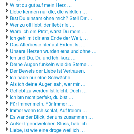
Liebeslieder
Wirst du gut auf mein Herz …
Liebe kennen nur die, die wirklich …
Liebestexte
Bist Du einsam ohne mich? Stell Dir …
Liebeszauber
Wer zu oft liebt, der liebt nie …
Wäre ich ein Pirat, wärst Du mein …
Partnerschaft / Beziehung
Ich geh' mit dir ans Ende der Welt, …
Das Allerbeste hier auf Erden, ist …
erstes Date
Unsere Herzen wurden eins und ohne …
Ich und Du, Du und ich, kurz …
Traumfrau / Traummann finden
Deine Augen funkeln wie die Sterne …
Zufallsspruch
Der Beweis der Liebe ist Vertrauen.
Ich habe nur eine Schwäche. …
Als ich deine Augen sah, war mir …
Geliebt zu werden ist leicht. Doch …
Ich bin nicht perfekt, du bist …
Für immer mein. Für immer …
Immer wenn ich schlaf, Auf freiem …
Es war der Blick, der uns zusammen …
Außer irgendwelchen Stuss, hab ich …
Liebe, ist wie eine droge weil ich …