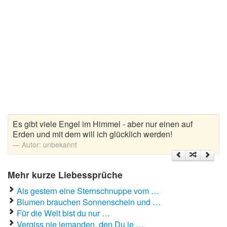
Liebeskummer Sprüche
Valentinstag
Valentinstag Sprüche
Liebe
Liebesbeweis
Liebesbotschaft
Es gibt viele Engel im Himmel - aber nur einen auf
Erden und mit dem will ich glücklich werden!
Liebesbriefe
Autor:
unbekannt
Liebeserklärung
Liebesfilme
Mehr kurze Liebessprüche
Als gestern eine Sternschnuppe vom …
Liebesgedichte
Blumen brauchen Sonnenschein und …
Liebesgrüße
Für die Welt bist du nur …
Vergiss nie jemanden, den Du je …