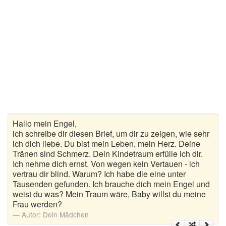
Liebeskummer Sprüche
Valentinstag
Valentinstag Sprüche
Liebe
Liebesbeweis
Liebesbotschaft
Hallo mein Engel,
ich schreibe dir diesen Brief, um dir zu zeigen, wie sehr
Liebesbriefe
ich dich liebe. Du bist mein Leben, mein Herz. Deine
Tränen sind Schmerz. Dein Kindetraum erfülle ich dir.
Liebeserklärung
Ich nehme dich ernst. Von wegen kein Vertauen - ich
Liebesfilme
vertrau dir blind. Warum? Ich habe die eine unter
Tausenden gefunden. Ich brauche dich mein Engel und
Liebesgedichte
weist du was? Mein Traum wäre, Baby willst du meine
Frau werden?
Liebesgrüße
Autor:
Dein Mädchen