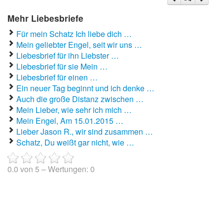
Liebeslieder
Mehr Liebesbriefe
Liebestexte
Für mein Schatz Ich liebe dich …
Liebeszauber
Mein geliebter Engel, seit wir uns …
Liebesbrief für ihn Liebster …
Partnerschaft / Beziehung
Liebesbrief für sie Mein …
Liebesbrief für einen …
erstes Date
Ein neuer Tag beginnt und ich denke …
Traumfrau / Traummann finden
Auch die große Distanz zwischen …
Mein Lieber, wie sehr ich mich …
Zufallsspruch
Mein Engel, Am 15.01.2015 …
Lieber Jason R., wir sind zusammen …
Schatz, Du weißt gar nicht, wie …
0.0
von
5
– Wertungen:
0