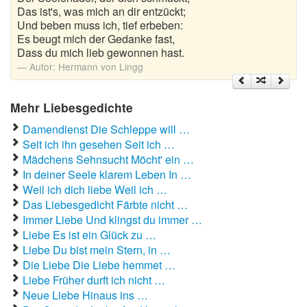
Liebeslieder
Das ist's, was mich an dir entzückt;
Und beben muss ich, tief erbeben:
Liebestexte
Es beugt mich der Gedanke fast,
Dass du mich lieb gewonnen hast.
Liebeszauber
Autor:
Hermann von Lingg
Partnerschaft / Beziehung
Mehr Liebesgedichte
erstes Date
Damendienst Die Schleppe will …
Traumfrau / Traummann finden
Seit ich ihn gesehen Seit ich …
Zufallsspruch
Mädchens Sehnsucht Möcht' ein …
In deiner Seele klarem Leben In …
Weil ich dich liebe Weil ich …
Das Liebesgedicht Färbte nicht …
Immer Liebe Und klingst du immer …
Liebe Es ist ein Glück zu …
Liebe Du bist mein Stern, in …
Die Liebe Die Liebe hemmet …
Liebe Früher durft ich nicht …
Neue Liebe Hinaus ins …