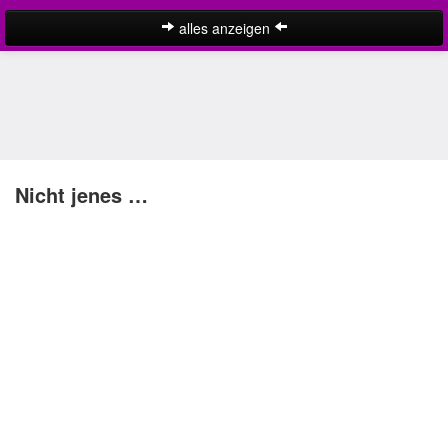
alles anzeigen
Liebessprüche
englische Liebessprüche
Ich liebe dich Sprüche
kurze Liebessprüche
Nicht jenes …
Liebe ist Sprüche
Liebeszitate
lustige Liebessprüche
schöne Liebessprüche
Suche
SMS Liebessprüche
traurige Liebessprüche
Liebeskummer