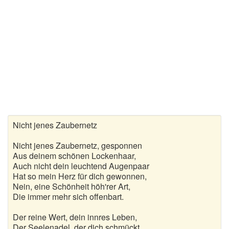
Liebeskummer Sprüche
Valentinstag
Valentinstag Sprüche
Liebe
Liebesbeweis
Liebesbotschaft
Nicht jenes Zaubernetz
Liebesbriefe
Nicht jenes Zaubernetz, gesponnen
Aus deinem schönen Lockenhaar,
Liebeserklärung
Auch nicht dein leuchtend Augenpaar
Liebesfilme
Hat so mein Herz für dich gewonnen,
Nein, eine Schönheit höh'rer Art,
Liebesgedichte
Die immer mehr sich offenbart.
Liebesgrüße
Der reine Wert, dein innres Leben,
Der Seelenadel, der dich schmückt,