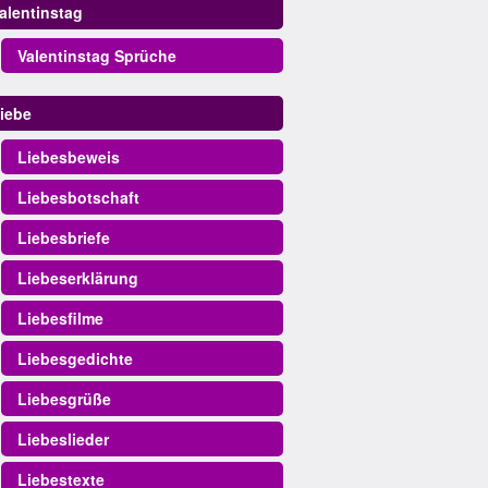
alentinstag
Valentinstag Sprüche
iebe
Liebesbeweis
Liebesbotschaft
Liebesbriefe
Liebeserklärung
Liebesfilme
Liebesgedichte
Liebesgrüße
Liebeslieder
Liebestexte