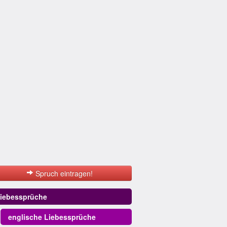
Spruch eintragen!
iebessprüche
englische Liebessprüche