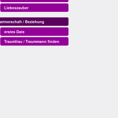
Liebeszauber
artnerschaft / Beziehung
erstes Date
Traumfrau / Traummann finden