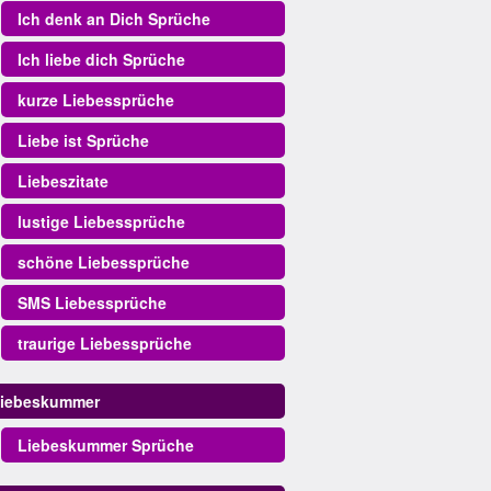
Ich denk an Dich Sprüche
Ich liebe dich Sprüche
kurze Liebessprüche
Liebe ist Sprüche
Liebeszitate
lustige Liebessprüche
schöne Liebessprüche
SMS Liebessprüche
traurige Liebessprüche
iebeskummer
Liebeskummer Sprüche