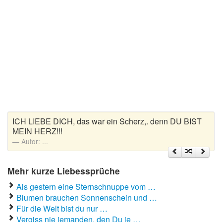
Liebeskummer Sprüche
Valentinstag
Valentinstag Sprüche
Liebe
Liebesbeweis
Liebesbotschaft
ICH LIEBE DICH, das war ein Scherz,. denn DU BIST
MEIN HERZ!!!
Liebesbriefe
Autor:
...
Liebeserklärung
Liebesfilme
Mehr kurze Liebessprüche
Als gestern eine Sternschnuppe vom …
Liebesgedichte
Blumen brauchen Sonnenschein und …
Liebesgrüße
Für die Welt bist du nur …
Vergiss nie jemanden, den Du je …