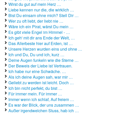
Liebeslieder
Wirst du gut auf mein Herz …
Liebe kennen nur die, die wirklich …
Liebestexte
Bist Du einsam ohne mich? Stell Dir …
Liebeszauber
Wer zu oft liebt, der liebt nie …
Wäre ich ein Pirat, wärst Du mein …
Partnerschaft / Beziehung
Es gibt viele Engel im Himmel - …
Ich geh' mit dir ans Ende der Welt, …
erstes Date
Das Allerbeste hier auf Erden, ist …
Unsere Herzen wurden eins und ohne …
Traumfrau / Traummann finden
Ich und Du, Du und ich, kurz …
Zufallsspruch
Deine Augen funkeln wie die Sterne …
Der Beweis der Liebe ist Vertrauen.
Ich habe nur eine Schwäche. …
Als ich deine Augen sah, war mir …
Geliebt zu werden ist leicht. Doch …
Ich bin nicht perfekt, du bist …
Für immer mein. Für immer …
Immer wenn ich schlaf, Auf freiem …
Es war der Blick, der uns zusammen …
Außer irgendwelchen Stuss, hab ich …