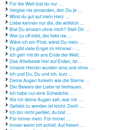
Liebeslieder
Für die Welt bist du nur …
Vergiss nie jemanden, den Du je …
Liebestexte
Wirst du gut auf mein Herz …
Liebe kennen nur die, die wirklich …
Liebeszauber
Bist Du einsam ohne mich? Stell Dir …
Partnerschaft / Beziehung
Wer zu oft liebt, der liebt nie …
Wäre ich ein Pirat, wärst Du mein …
erstes Date
Es gibt viele Engel im Himmel - …
Ich geh' mit dir ans Ende der Welt, …
Traumfrau / Traummann finden
Das Allerbeste hier auf Erden, ist …
Zufallsspruch
Unsere Herzen wurden eins und ohne …
Ich und Du, Du und ich, kurz …
Deine Augen funkeln wie die Sterne …
Der Beweis der Liebe ist Vertrauen.
Ich habe nur eine Schwäche. …
Als ich deine Augen sah, war mir …
Geliebt zu werden ist leicht. Doch …
Ich bin nicht perfekt, du bist …
Für immer mein. Für immer …
Immer wenn ich schlaf, Auf freiem …