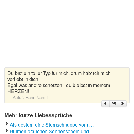
Liebeskummer Sprüche
Valentinstag
Valentinstag Sprüche
Liebe
Liebesbeweis
Liebesbotschaft
Du bist ein toller Typ für mich, drum hab' ich mich
verliebt in dich.
Liebesbriefe
Egal was and're scherzen - du bleibst in meinem
HERZEN!
Liebeserklärung
Autor:
HanniNanni
Liebesfilme
Liebesgedichte
Mehr kurze Liebessprüche
Liebesgrüße
Als gestern eine Sternschnuppe vom …
Blumen brauchen Sonnenschein und …