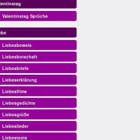
lentinstag
Valentinstag Sprüche
ebe
Liebesbeweis
Liebesbotschaft
Liebesbriefe
Liebeserklärung
Liebesfilme
Liebesgedichte
Liebesgrüße
Liebeslieder
Liebestexte