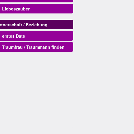
Liebeszauber
rtnerschaft / Beziehung
erstes Date
Traumfrau / Traummann finden