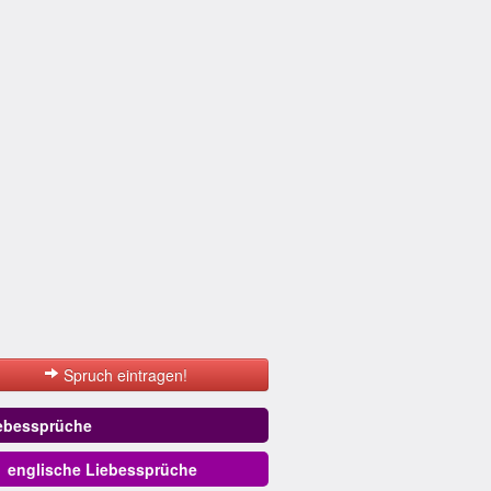
Spruch eintragen!
ebessprüche
englische Liebessprüche