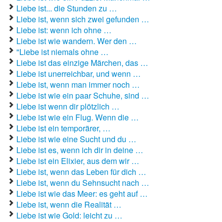
Liebeslieder
Liebe ist... die Stunden zu …
Liebe ist, wenn sich zwei gefunden …
Liebestexte
Liebe ist: wenn ich ohne …
Liebeszauber
Liebe ist wie wandern. Wer den …
"Liebe ist niemals ohne …
Partnerschaft / Beziehung
Liebe ist das einzige Märchen, das …
Liebe ist unerreichbar, und wenn …
erstes Date
Liebe ist, wenn man immer noch …
Liebe ist wie ein paar Schuhe, sind …
Traumfrau / Traummann finden
Liebe ist wenn dir plötzlich …
Zufallsspruch
Liebe ist wie ein Flug. Wenn die …
Liebe ist ein temporärer, …
Liebe ist wie eine Sucht und du …
Liebe ist es, wenn ich dir in deine …
Liebe ist ein Elixier, aus dem wir …
Liebe ist, wenn das Leben für dich …
Liebe ist, wenn du Sehnsucht nach …
Liebe ist wie das Meer: es geht auf …
Liebe ist, wenn die Realität …
Liebe ist wie Gold: leicht zu …