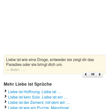
Liebeskummer Sprüche
Valentinstag
Valentinstag Sprüche
Liebe
Liebesbeweis
Liebesbotschaft
Liebe ist wie eine Droge, entweder sie zeigt dir das
Paradies oder sie bringt dich um.
Liebesbriefe
Autor:
.....
Liebeserklärung
Liebesfilme
Mehr Liebe ist Sprüche
Liebe ist Hoffnung. Liebe ist …
Liebesgedichte
Liebe ist kein Solo. Liebe ist ein …
Liebesgrüße
Liebe ist der Zement, mit dem wir …
Liebe ist wie ein Puzzle. Manchmal …