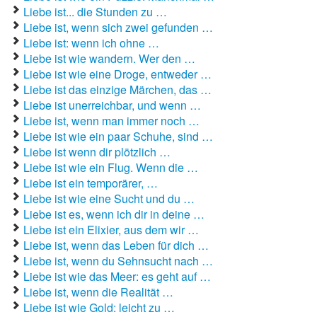
Liebeslieder
Liebe ist... die Stunden zu …
Liebe ist, wenn sich zwei gefunden …
Liebestexte
Liebe ist: wenn ich ohne …
Liebeszauber
Liebe ist wie wandern. Wer den …
Liebe ist wie eine Droge, entweder …
Partnerschaft / Beziehung
Liebe ist das einzige Märchen, das …
Liebe ist unerreichbar, und wenn …
erstes Date
Liebe ist, wenn man immer noch …
Liebe ist wie ein paar Schuhe, sind …
Traumfrau / Traummann finden
Liebe ist wenn dir plötzlich …
Zufallsspruch
Liebe ist wie ein Flug. Wenn die …
Liebe ist ein temporärer, …
Liebe ist wie eine Sucht und du …
Liebe ist es, wenn ich dir in deine …
Liebe ist ein Elixier, aus dem wir …
Liebe ist, wenn das Leben für dich …
Liebe ist, wenn du Sehnsucht nach …
Liebe ist wie das Meer: es geht auf …
Liebe ist, wenn die Realität …
Liebe ist wie Gold: leicht zu …