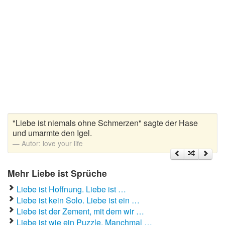
Liebeskummer Sprüche
Valentinstag
Valentinstag Sprüche
Liebe
Liebesbeweis
Liebesbotschaft
"Liebe ist niemals ohne Schmerzen" sagte der Hase
und umarmte den Igel.
Liebesbriefe
Autor:
love your life
Liebeserklärung
Liebesfilme
Mehr Liebe ist Sprüche
Liebe ist Hoffnung. Liebe ist …
Liebesgedichte
Liebe ist kein Solo. Liebe ist ein …
Liebesgrüße
Liebe ist der Zement, mit dem wir …
Liebe ist wie ein Puzzle. Manchmal …